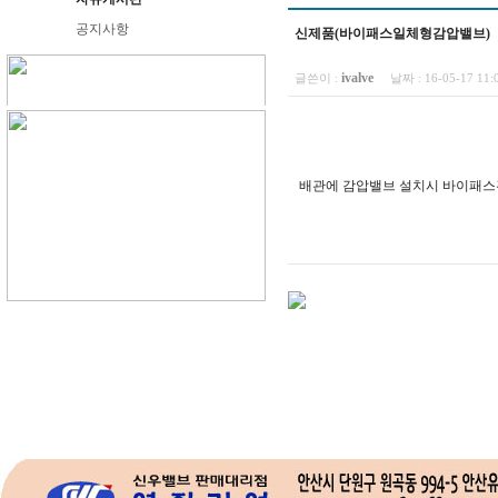
공지사항
신제품(바이패스일체형감압밸브)
ivalve
글쓴이 :
날짜 :
16-05-17 1
배관에 감압밸브 설치시 바이패스